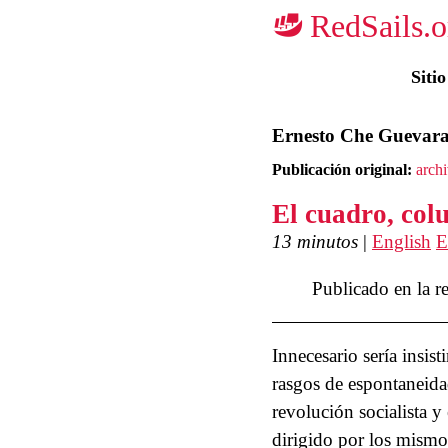
Siti
Ernesto Che Guevar
Publicación original:
arch
El cuadro, col
13 minutos
|
English
E
Publicado en la r
Innecesario sería insist
rasgos de espontaneidad
revolución socialista y
dirigido por los mismo