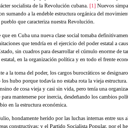
rácter socialista de la Revolución cubana.
[1]
Nuevos simpat
ron sumando a la endeble estructura orgánica del movimiento
e pueblo que caracteriza nuestra Revolución.
 que en Cuba una nueva clase social tomaba definitivamen
itaciones que tendría en el ejercicio del poder estatal a cau
stado, sin cuadros para desarrollar el cúmulo enorme de ta
 estatal, en la organización política y en todo el frente eco
e a la toma del poder, los cargos burocráticos se designa
los hubo porque todavía no estaba rota la vieja estructura
nsino de cosa vieja y casi sin vida, pero tenía una organizac
e para mantenerse por inercia, desdeñando los cambios polí
io en la estructura económica.
lio, hondamente herido por las luchas internas entre sus al
reas constructivas; y el Partido Socialista Popular, por el h