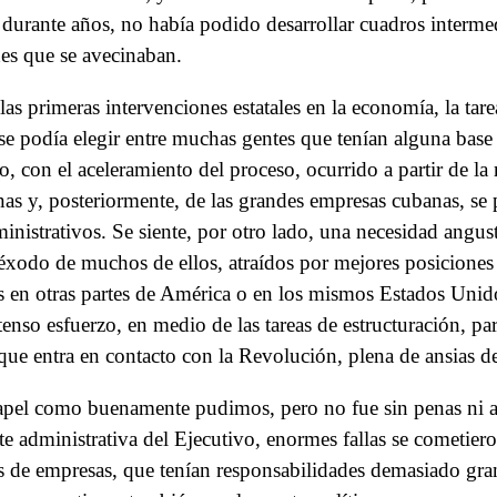
 durante años, no había podido desarrollar cuadros intermed
es que se avecinaban.
as primeras intervenciones estatales en la economía, la tar
e podía elegir entre muchas gentes que tenían alguna base 
o, con el aceleramiento del proceso, ocurrido a partir de la 
as y, posteriormente, de las grandes empresas cubanas, se
nistrativos. Se siente, por otro lado, una necesidad angust
éxodo de muchos de ellos, atraídos por mejores posiciones 
s en otras partes de América o en los mismos Estados Unidos
enso esfuerzo, en medio de las tareas de estructuración, pa
que entra en contacto con la Revolución, plena de ansias d
pel como buenamente pudimos, pero no fue sin penas ni a
te administrativa del Ejecutivo, enormes fallas se cometiero
 de empresas, que tenían responsabilidades demasiado gra