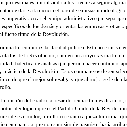
los profesionales, impulsando a los jóvenes a seguir alguna d
entar de darle a la ciencia el tono de entusiasmo ideológic
 es imperativo crear el equipo administrativo que sepa apro
específicos de los demás y orientar las empresas y otras o
al fuerte ritmo de la Revolución.
nominador común es la claridad política. Esta no consiste e
stulados de la Revolución, sino en un apoyo razonado, en 
acidad dialéctica de análisis que permita hacer continuos apo
ía y práctica de la Revolución. Estos compañeros deben selec
único de que el mejor sobresalga y que al mejor se le den 
rollo.
 la función del cuadro, a pesar de ocupar frentes distintos,
l motor ideológico que es el Partido Unido de la Revolució
mico de este motor; tornillo en cuanto a pieza funcional qu
co en cuanto a que no es un simple trasmisor hacia arriba 