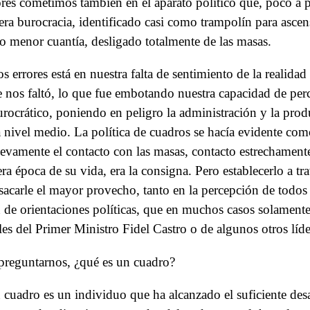
ores cometimos también en el aparato político que, poco a 
era burocracia, identificado casi como trampolín para ascen
o menor cuantía, desligado totalmente de las masas.
ros errores está en nuestra falta de sentimiento de la reali
e nos faltó, lo que fue embotando nuestra capacidad de per
urocrático, poniendo en peligro la administración y la produ
a nivel medio. La política de cuadros se hacía evidente com
uevamente el contacto con las masas, contacto estrechament
a época de su vida, era la consigna. Pero establecerlo a tr
sacarle el mayor provecho, tanto en la percepción de todos 
 de orientaciones políticas, que en muchos casos solament
es del Primer Ministro Fidel Castro o de algunos otros líd
preguntarnos, ¿qué es un cuadro?
cuadro es un individuo que ha alcanzado el suficiente des