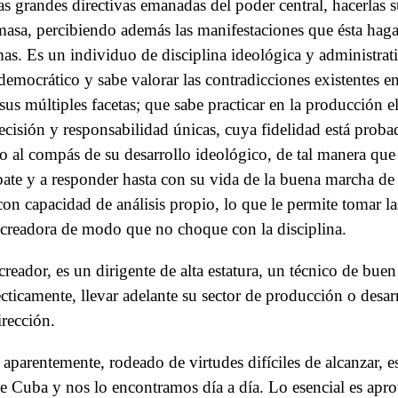
las grandes directivas emanadas del poder central, hacerlas s
masa, percibiendo además las manifestaciones que ésta haga
as. Es un individuo de disciplina ideológica y administrat
 democrático y sabe valorar las contradicciones existentes e
s múltiples facetas; que sabe practicar en la producción el
ecisión y responsabilidad únicas, cuya fidelidad está proba
o al compás de su desarrollo ideológico, de tal manera que
ebate y a responder hasta con su vida de la buena marcha de
n capacidad de análisis propio, lo que le permite tomar la
va creadora de modo que no choque con la disciplina.
creador, es un dirigente de alta estatura, un técnico de buen
ticamente, llevar adelante su sector de producción o desarr
irección.
aparentemente, rodeado de virtudes difíciles de alcanzar, e
de Cuba y nos lo encontramos día a día. Lo esencial es apro