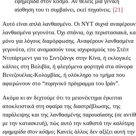
εφημερίδα στον κόσμο. Αν θέλεις μια γενική
αίσθηση του τι συμβαίνει, εκεί πηγαίνεις.
[21]
Αυτό είναι απλά λανθασμένο. Οι NYT
συχνά
αναφέρουν
λανθασμένα γεγονότα. Όχι σπάνια, όχι περιστασιακά, και
μόνο για λόγους διαμόρφωσης. Αναφέρουν λανθασμένα
γεγονότα, είτε αναμασούν τους ισχυρισμούς του Στέιτ
Ντιπάρτμεντ για το Σιντζιάνγκ στην Κίνα, ή εκλογικές
κάλπες στη Βολιβία, ή φλεγόμενα φορτηγά στα σύνορα
Βενεζουέλας-Κολομβίας, ή ολόκληρο το τμήμα που
αφιερώνουν στο “πυρηνικό πρόγραμμα του Ιράν”.
Ακόμα κι αν δεχτούμε ότι το μειονέκτημα έγκειται
αποκλειστικά στη σφαίρα της διαστρέβλωσης, της
παράλειψης και της λανθασμένης παρουσίασης (σε αντί
με την κατασκευή), πώς αυτό την καθιστά την
καλύτερη
εφημερίδα στον κόσμο
; Κανείς άλλος δεν αξίζει αυτή την