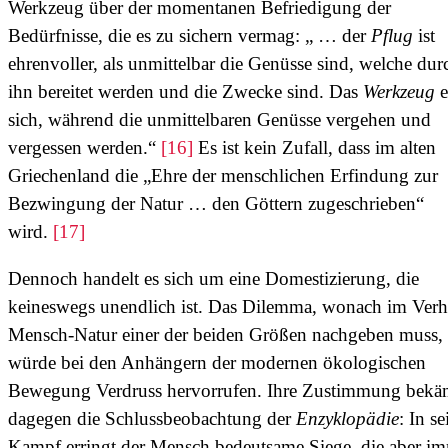
Werkzeug über der momentanen Befriedigung der
Bedürfnisse, die es zu sichern vermag: „ … der
Pflug
ist
ehrenvoller, als unmittelbar die Genüsse sind, welche dur
ihn bereitet werden und die Zwecke sind. Das
Werkzeug
e
sich, während die unmittelbaren Genüsse vergehen und
vergessen werden.“
[16]
Es ist kein Zufall, dass im alten
Griechenland die „Ehre der menschlichen Erfindung zur
Bezwingung der Natur … den Göttern zugeschrieben“
wird.
[17]
Dennoch handelt es sich um eine Domestizierung, die
keineswegs unendlich ist. Das Dilemma, wonach im Verhä
Mensch-Natur einer der beiden Größen nachgeben muss,
würde bei den Anhängern der modernen ökologischen
Bewegung Verdruss hervorrufen. Ihre Zustimmung bekä
dagegen die Schlussbeobachtung der
Enzyklopädie
: In s
Kampf erringt der Mensch bedeutsame Siege, die aber i