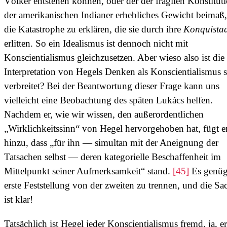
Völker entstehen können, oder der der fragilen Konstitut
der amerikanischen Indianer erhebliches Gewicht beimaß
die Katastrophe zu erklären, die sie durch ihre
Konquista
erlitten. So ein Idealismus ist dennoch nicht mit
Konscientialismus gleichzusetzen. Aber wieso also ist die
Interpretation von Hegels Denken als Konscientialismus 
verbreitet? Bei der Beantwortung dieser Frage kann uns
vielleicht eine Beobachtung des späten Lukács helfen.
Nachdem er, wie wir wissen, den außerordentlichen
„Wirklichkeitssinn“ von Hegel hervorgehoben hat, fügt e
hinzu, dass „für ihn — simultan mit der Aneignung der
Tatsachen selbst — deren kategorielle Beschaffenheit im
Mittelpunkt seiner Aufmerksamkeit“ stand.
[45]
Es genügt
erste Feststellung von der zweiten zu trennen, und die Sa
ist klar!
Tatsächlich ist Hegel jeder Konscientialismus fremd, ja, er