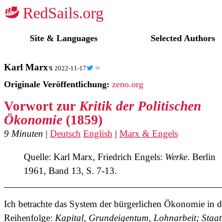
☭
Site & Languages
Selected Authors
Karl Marx
2022-11-17
Originale Veröffentlichung:
zeno.org
Vorwort zur
Kritik der Politischen
Ökonomie
(1859)
9 Minuten
|
Deutsch
English
|
Marx & Engels
Quelle: Karl Marx, Friedrich Engels:
Werke
. Berlin
1961, Band 13, S. 7-13.
Ich betrachte das System der bürgerlichen Ökonomie in d
Reihenfolge:
Kapital, Grundeigentum, Lohnarbeit; Staat