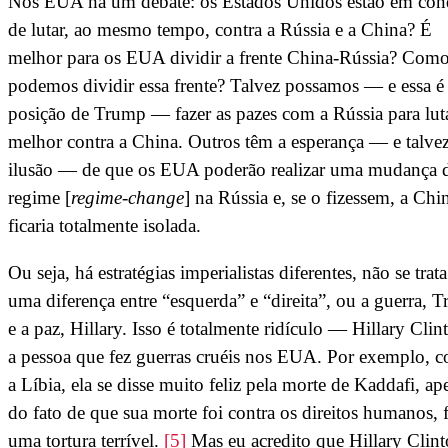
Nos EUA há um debate: os Estados Unidos estão em con
de lutar, ao mesmo tempo, contra a Rússia e a China? É
melhor para os EUA dividir a frente China-Rússia? Com
podemos dividir essa frente? Talvez possamos — e essa é
posição de Trump — fazer as pazes com a Rússia para lut
melhor contra a China. Outros têm a esperança — e talvez
ilusão — de que os EUA poderão realizar uma mudança 
regime [
regime-change
] na Rússia e, se o fizessem, a Chi
ficaria totalmente isolada.
Ou seja, há estratégias imperialistas diferentes, não se trat
uma diferença entre “esquerda” e “direita”, ou a guerra, 
e a paz, Hillary. Isso é totalmente ridículo — Hillary Clin
a pessoa que fez guerras cruéis nos EUA. Por exemplo, c
a Líbia, ela se disse muito feliz pela morte de Kaddafi, ap
do fato de que sua morte foi contra os direitos humanos, 
uma tortura terrível.
[5]
Mas eu acredito que Hillary Clin